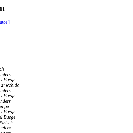
um
utor ]
sch
Anders
el Buege
 at web.de
Anders
el Buege
Anders
Lange
el Buege
el Buege
Nietsch
Anders