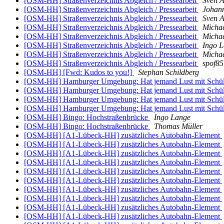
[OSM-HH] Straßenverzeichnis Abgleich / Pressearbeit
Sven 
[OSM-HH] Straßenverzeichnis Abgleich / Pressearbeit
Johan
[OSM-HH] Straßenverzeichnis Abgleich / Pressearbeit
Sven 
[OSM-HH] Straßenverzeichnis Abgleich / Pressearbeit
Micha
[OSM-HH] Straßenverzeichnis Abgleich / Pressearbeit
Micha
[OSM-HH] Straßenverzeichnis Abgleich / Pressearbeit
Ingo 
[OSM-HH] Straßenverzeichnis Abgleich / Pressearbeit
Micha
[OSM-HH] Straßenverzeichnis Abgleich / Pressearbeit
spof85
[OSM-HH] [Fwd: Kudos to you!]
Stephan Schildberg
[OSM-HH] Hamburger Umgebung: Hat jemand Lust mit Schü
[OSM-HH] Hamburger Umgebung: Hat jemand Lust mit Schü
[OSM-HH] Hamburger Umgebung: Hat jemand Lust mit Schü
[OSM-HH] Hamburger Umgebung: Hat jemand Lust mit Schü
[OSM-HH] Bingo: Hochstraßenbrücke
Ingo Lange
[OSM-HH] Bingo: Hochstraßenbrücke
Thomas Müller
[OSM-HH] [A1-Lübeck-HH] zusätzliches Autobahn-Element
[OSM-HH] [A1-Lübeck-HH] zusätzliches Autobahn-Element
[OSM-HH] [A1-Lübeck-HH] zusätzliches Autobahn-Element
[OSM-HH] [A1-Lübeck-HH] zusätzliches Autobahn-Element
[OSM-HH] [A1-Lübeck-HH] zusätzliches Autobahn-Element
[OSM-HH] [A1-Lübeck-HH] zusätzliches Autobahn-Element
[OSM-HH] [A1-Lübeck-HH] zusätzliches Autobahn-Element
[OSM-HH] [A1-Lübeck-HH] zusätzliches Autobahn-Element
[OSM-HH] [A1-Lübeck-HH] zusätzliches Autobahn-Element
[OSM-HH] [A1-Lübeck-HH] zusätzliches Autobahn-Element