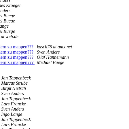
Anders
nes Kroeger
Anders
el Buege
el Buege
Lange
el Buege
 at web.de
lern zu mappen???
kasch76 at gmx.net
lern zu mappen???
Sven Anders
lern zu mappen???
Olaf Hannemann
lern zu mappen???
Michael Buege
Jan Tappenbeck
Marcus Strube
Birgit Nietsch
Sven Anders
Jan Tappenbeck
Lars Francke
Sven Anders
Ingo Lange
Jan Tappenbeck
Lars Francke