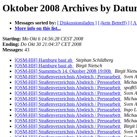
Oktober 2008 Archives by Dat
Messages sorted by:
[ Diskussionsfaden ]
[ (kein Betreff) ]
[ A
More info on this list...
Starting:
Mo Okt 6 14:56:28 CEST 2008
Ending:
Do Okt 30 21:04:37 CET 2008
Messages:
43
[OSM-HH] Hamburg baut ab
Stephan Schildberg
[OSM-HH] Hamburg baut ab
Birgit Nietsch
[OSM-HH] Stammtisch 14. Oktober 2008 19:00h
Birgit Niet
[OSM-HH] Straßenverzeichnis Abgleich / Pressearbeit
Sven 
[OSM-HH] Straßenverzeichnis Abgleich / Pressearbeit
Micha
[OSM-HH] Straßenverzeichnis Abgleich / Pressearbeit
spof85
[OSM-HH] Straßenverzeichnis Abgleich / Pressearbeit
Sven 
[OSM-HH] Straßenverzeichnis Abgleich / Pressearbeit
Micha
[OSM-HH] Straßenverzeichnis Abgleich / Pressearbeit
Sven 
[OSM-HH] Straßenverzeichnis Abgleich / Pressearbeit
Ingo 
[OSM-HH] Straßenverzeichnis Abgleich / Pressearbeit
Micha
[OSM-HH] Straßenverzeichnis Abgleich / Pressearbeit
Micha
[OSM-HH] Straßenverzeichnis Abgleich / Pressearbeit
Birgit 
[OSM-HH] Straßenverzeichnis Abgleich / Pressearbeit
Sven 