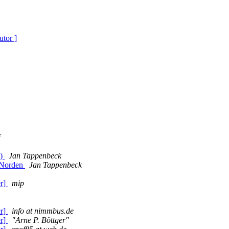
utor ]
n)
Jan Tappenbeck
 Norden
Jan Tappenbeck
er]
mip
er]
info at nimmbus.de
er]
"Arne P. Böttger"