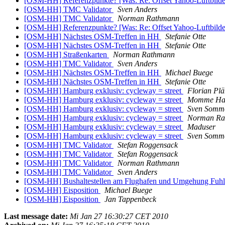
[OSM-HH] Referenzpunkte? [Was: Re: Offset Yahoo-Luftbild
[OSM-HH] TMC Validator
Sven Anders
[OSM-HH] TMC Validator
Norman Rathmann
[OSM-HH] Referenzpunkte? [Was: Re: Offset Yahoo-Luftbild
[OSM-HH] Nächstes OSM-Treffen in HH
Stefanie Otte
[OSM-HH] Nächstes OSM-Treffen in HH
Stefanie Otte
[OSM-HH] Straßenkarten
Norman Rathmann
[OSM-HH] TMC Validator
Sven Anders
[OSM-HH] Nächstes OSM-Treffen in HH
Michael Buege
[OSM-HH] Nächstes OSM-Treffen in HH
Stefanie Otte
[OSM-HH] Hamburg exklusiv: cycleway = street
Florian Pl
[OSM-HH] Hamburg exklusiv: cycleway = street
Momme Ha
[OSM-HH] Hamburg exklusiv: cycleway = street
Sven Somm
[OSM-HH] Hamburg exklusiv: cycleway = street
Norman Ra
[OSM-HH] Hamburg exklusiv: cycleway = street
Maduser
[OSM-HH] Hamburg exklusiv: cycleway = street
Sven Somm
[OSM-HH] TMC Validator
Stefan Roggensack
[OSM-HH] TMC Validator
Stefan Roggensack
[OSM-HH] TMC Validator
Norman Rathmann
[OSM-HH] TMC Validator
Sven Anders
[OSM-HH] Bushaltestellen am Flughafen und Umgehung Fuhls
[OSM-HH] Eisposition
Michael Buege
[OSM-HH] Eisposition
Jan Tappenbeck
Last message date:
Mi Jan 27 16:30:27 CET 2010