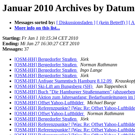
Januar 2010 Archives by Datum
Messages sorted by:
[ Diskussionsfaden ]
[ (kein Betreff) ]
[ A
More info on this list...
Starting:
Fr Jan 1 10:15:34 CET 2010
Ending:
Mi Jan 27 16:30:27 CET 2010
Messages:
37
[OSM-HH] Bergedorfer Straßen
Jörk
[OSM-HH] Bergedorfer Straßen
Norman Rathmann
[OSM-HH] Bergedorfer Straßen
Ingo Lange
[OSM-HH] Bergedorfer Straßen
Jörk
[OSM-HH] Anfrage Stammtisch Hamburg 8.12.09
Krauskopf
[OSM-HH] Ski-Lift am Bungsberg (SH)
Jan Tappenbeck
[OSM-HH] Buch "Die Hamburger Straßennamen" (abzugebe
[OSM-HH] Aktion zum Jahresanfang: Bedarfsumleitungen im
[OSM-HH] Offset Yahoo-Luftbilder
Michael Buege
[OSM-HH] Referenzpunkte? [Was: Re: Offset Yahoo-Luftbild
[OSM-HH] Offset Yahoo-Luftbilder
Norman Rathmann
[OSM-HH] Bergedorfer Straßen
Jörk
[OSM-HH] Referenzpunkte? [Was: Re: Offset Yahoo-Luftbild
[OSM-HH] Referenzpunkte? [Was: Re: Offset Yahoo-Luftbild