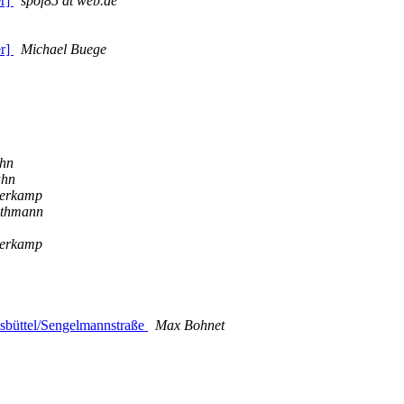
er]
spof85 at web.de
er]
Michael Buege
ähn
hn
erkamp
thmann
erkamp
büttel/Sengelmannstraße
Max Bohnet