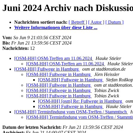
Juni 2024 Archiv nach Diskussi
Nachrichten sortiert nach:
[ Betreff ]
[ Autor ]
[ Datum ]
Weitere Informationen über diese Liste ...
Von:
So Jun 9 21:03:56 CEST 2024
Bis:
Fr Jun 21 13:59:56 CEST 2024
Nachrichten:
12
[OSM-HH] OSM-Treffen am 11.06.2024
Hauke Stieler
[OSM-HH] OSM-Treffen am 11.06.2024
Hauke Stieler
[OSM-HH] Fußwege in Hamburg
osm at stadtkreation.de
[OSM-HH] Fußwege in Hamburg
Jörn Heissler
[OSM-HH] Fußwege in Hamburg
Stefan Roßkop
[OSM-HH] Fußwege in Hamburg
osm at stadtkreation
[OSM-HH] Fußwege in Hamburg
Tobias Zwick
[OSM-HH] Fußwege in Hamburg
Tobias Zwick
[OSM-HH] [osm] Re: Fußwege in Hamburg
osm
[OSM-HH] Fußwege in Hamburg
Hauke Stieler
[OSM-HH] Terminfindung vom OSM-Treffen / Stammtisch
H
[OSM-HH] Terminfindung vom OSM-Treffen / Stammt
Datum der letzten Nachricht:
Fr Jun 21 13:59:56 CEST 2024
Archiviert:
Fr Jun 21 14:00:07 CEST 2024