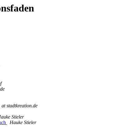
onsfaden
f
.de
 at stadtkreation.de
auke Stieler
isch
Hauke Stieler