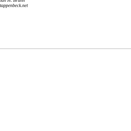
tian H. Bruhn
 tappenbeck.net