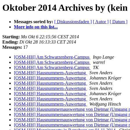
Oktober 2014 Archives by (kein 
Messages sorted by:
[ Diskussionsfaden ]
[ Autor ]
[ Datum ]
More info on this list...
Starting:
Mo Okt 6 22:15:56 CEST 2014
Ending:
Di Okt 28 16:13:33 CET 2014
Messages:
17
[OSM-HH] Am Schwarzenberg-Campus
Ingo Lange
[OSM-HH] Am Schwarzenberg-Campus
warrel
[OSM-HH] Am Schwarzenberg-Campus
TK
[OSM-HH] Hausnummern-Auwertung
Sven Anders
[OSM-HH] Hausnummern-Auwertung
Johannes Kröger
[OSM-HH] Hausnummern-Auwertung
Sven Anders
[OSM-HH] Hausnummern-Auwertung
Sven Anders
[OSM-HH] Hausnummern-Auwertung
Johannes Kröger
[OSM-HH] Hausnummern-Auwertung
Sven Anders
[OSM-HH] Hausnummern-Auwertung
Wolfgang Hinsch
[OSM-HH] Hausnummernauswertung von Dietmar (Umgang mi
[OSM-HH] Hausnummernauswertung von Dietmar (Umgang mi
[OSM-HH] Hausnummernauswertung von Dietmar (Umgang mi
[OSM-HH] Hausnummernauswertung von Dietmar (Umgang mi