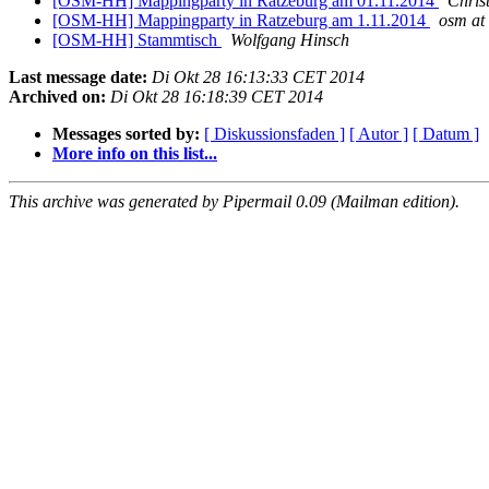
[OSM-HH] Mappingparty in Ratzeburg am 01.11.2014
Chris
[OSM-HH] Mappingparty in Ratzeburg am 1.11.2014
osm at
[OSM-HH] Stammtisch
Wolfgang Hinsch
Last message date:
Di Okt 28 16:13:33 CET 2014
Archived on:
Di Okt 28 16:18:39 CET 2014
Messages sorted by:
[ Diskussionsfaden ]
[ Autor ]
[ Datum ]
More info on this list...
This archive was generated by Pipermail 0.09 (Mailman edition).