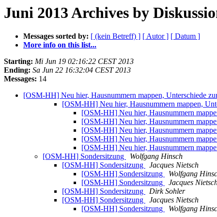
Juni 2013 Archives by Diskussi
Messages sorted by:
[ (kein Betreff) ]
[ Autor ]
[ Datum ]
More info on this list...
Starting:
Mi Jun 19 02:16:22 CEST 2013
Ending:
Sa Jun 22 16:32:04 CEST 2013
Messages:
14
[OSM-HH] Neu hier, Hausnummern mappen, Unterschiede zu
[OSM-HH] Neu hier, Hausnummern mappen, Unte
[OSM-HH] Neu hier, Hausnummern mappen,
[OSM-HH] Neu hier, Hausnummern mappen,
[OSM-HH] Neu hier, Hausnummern mappen,
[OSM-HH] Neu hier, Hausnummern mappen,
[OSM-HH] Neu hier, Hausnummern mappen,
[OSM-HH] Sondersitzung
Wolfgang Hinsch
[OSM-HH] Sondersitzung
Jacques Nietsch
[OSM-HH] Sondersitzung
Wolfgang Hins
[OSM-HH] Sondersitzung
Jacques Nietsc
[OSM-HH] Sondersitzung
Dirk Sohler
[OSM-HH] Sondersitzung
Jacques Nietsch
[OSM-HH] Sondersitzung
Wolfgang Hins