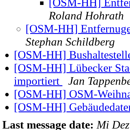
[OSM-HH] Entfe
Roland Hohrath
[OSM-HH] Entfernuge
Stephan Schildberg
[OSM-HH] Bushaltestell
[OSM-HH] Lübecker Stadt
importiert
Jan Tappenb
[OSM-HH] OSM-Weihnac
[OSM-HH] Gebäudedaten
Last message date:
Mi Dez