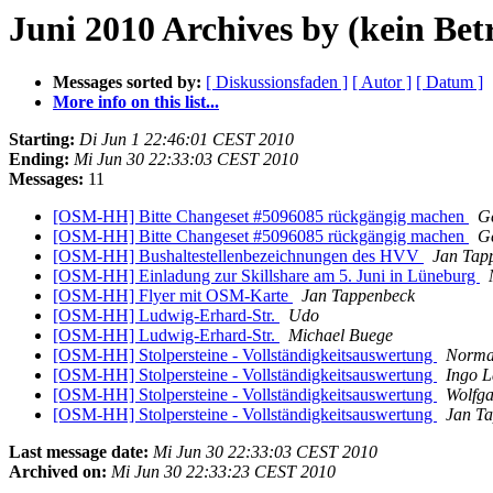
Juni 2010 Archives by (kein Betr
Messages sorted by:
[ Diskussionsfaden ]
[ Autor ]
[ Datum ]
More info on this list...
Starting:
Di Jun 1 22:46:01 CEST 2010
Ending:
Mi Jun 30 22:33:03 CEST 2010
Messages:
11
[OSM-HH] Bitte Changeset #5096085 rückgängig machen
G
[OSM-HH] Bitte Changeset #5096085 rückgängig machen
G
[OSM-HH] Bushaltestellenbezeichnungen des HVV
Jan Tap
[OSM-HH] Einladung zur Skillshare am 5. Juni in Lüneburg
[OSM-HH] Flyer mit OSM-Karte
Jan Tappenbeck
[OSM-HH] Ludwig-Erhard-Str.
Udo
[OSM-HH] Ludwig-Erhard-Str.
Michael Buege
[OSM-HH] Stolpersteine - Vollständigkeitsauswertung
Norma
[OSM-HH] Stolpersteine - Vollständigkeitsauswertung
Ingo 
[OSM-HH] Stolpersteine - Vollständigkeitsauswertung
Wolfg
[OSM-HH] Stolpersteine - Vollständigkeitsauswertung
Jan T
Last message date:
Mi Jun 30 22:33:03 CEST 2010
Archived on:
Mi Jun 30 22:33:23 CEST 2010