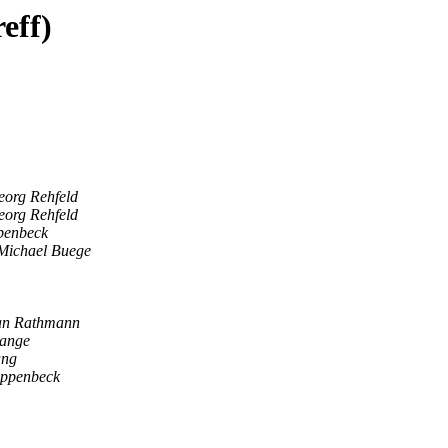
eff)
eorg Rehfeld
eorg Rehfeld
penbeck
Michael Buege
n Rathmann
Lange
ang
appenbeck