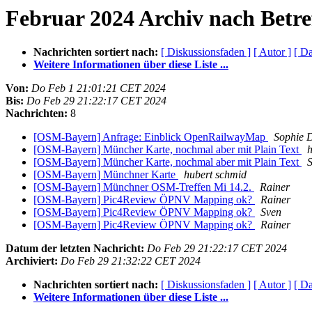
Februar 2024 Archiv nach Betre
Nachrichten sortiert nach:
[ Diskussionsfaden ]
[ Autor ]
[ D
Weitere Informationen über diese Liste ...
Von:
Do Feb 1 21:01:21 CET 2024
Bis:
Do Feb 29 21:22:17 CET 2024
Nachrichten:
8
[OSM-Bayern] Anfrage: Einblick OpenRailwayMap
Sophie 
[OSM-Bayern] Müncher Karte, nochmal aber mit Plain Text
h
[OSM-Bayern] Müncher Karte, nochmal aber mit Plain Text
[OSM-Bayern] Münchner Karte
hubert schmid
[OSM-Bayern] Münchner OSM-Treffen Mi 14.2.
Rainer
[OSM-Bayern] Pic4Review ÖPNV Mapping ok?
Rainer
[OSM-Bayern] Pic4Review ÖPNV Mapping ok?
Sven
[OSM-Bayern] Pic4Review ÖPNV Mapping ok?
Rainer
Datum der letzten Nachricht:
Do Feb 29 21:22:17 CET 2024
Archiviert:
Do Feb 29 21:32:22 CET 2024
Nachrichten sortiert nach:
[ Diskussionsfaden ]
[ Autor ]
[ D
Weitere Informationen über diese Liste ...