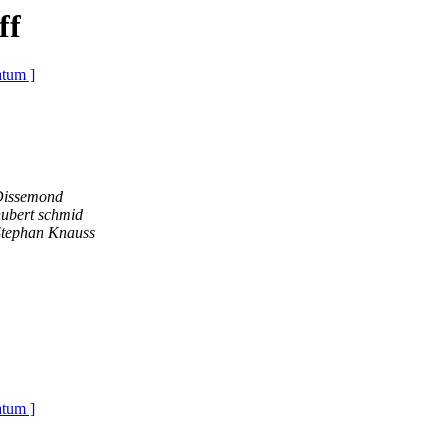
ff
atum ]
Dissemond
ubert schmid
Stephan Knauss
atum ]