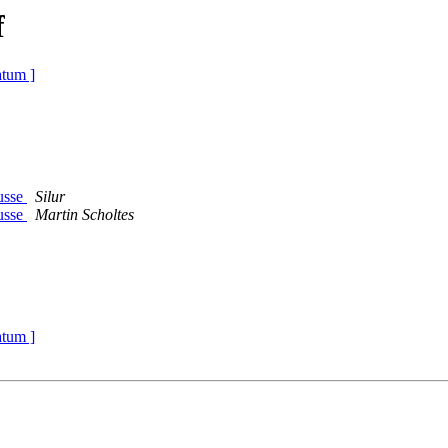
f
atum ]
usse
Silur
usse
Martin Scholtes
atum ]