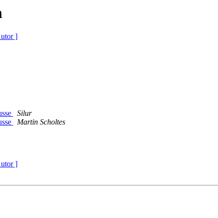
m
utor ]
usse
Silur
usse
Martin Scholtes
utor ]