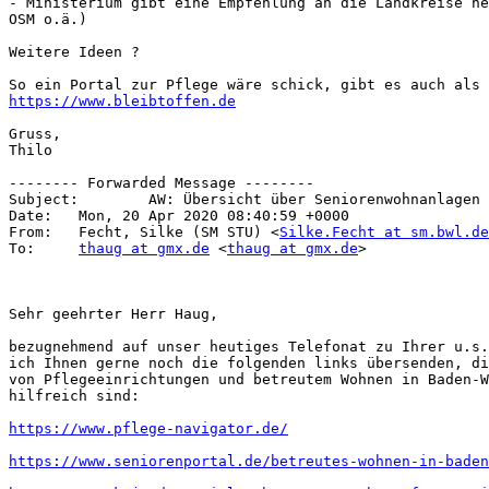
- Ministerium gibt eine Empfehlung an die Landkreise he
OSM o.ä.)

Weitere Ideen ?

https://www.bleibtoffen.de
Gruss,

Thilo

-------- Forwarded Message --------

Subject: 	AW: Übersicht über Seniorenwohnanlagen ?

Date: 	Mon, 20 Apr 2020 08:40:59 +0000

From: 	Fecht, Silke (SM STU) <
Silke.Fecht at sm.bwl.de
To: 	
thaug at gmx.de
 <
thaug at gmx.de
>

Sehr geehrter Herr Haug,

bezugnehmend auf unser heutiges Telefonat zu Ihrer u.s.
ich Ihnen gerne noch die folgenden links übersenden, di
von Pflegeeinrichtungen und betreutem Wohnen in Baden-W
hilfreich sind:

https://www.pflege-navigator.de/
https://www.seniorenportal.de/betreutes-wohnen-in-baden