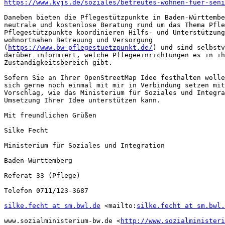
https://www.kvjs.de/soziales/betreutes-wohnen-fuer-seni
Daneben bieten die Pflegestützpunkte in Baden-Württembe
neutrale und kostenlose Beratung rund um das Thema Pfle
Pflegestützpunkte koordinieren Hilfs- und Unterstützung
wohnortnahen Betreuung und Versorgung

(
https://www.bw-pflegestuetzpunkt.de/
) und sind selbstv
darüber informiert, welche Pflegeeinrichtungen es in ih
Zuständigkeitsbereich gibt.

Sofern Sie an Ihrer OpenStreetMap Idee festhalten wolle
sich gerne noch einmal mit mir in Verbindung setzen mit
Vorschlag, wie das Ministerium für Soziales und Integra
Umsetzung Ihrer Idee unterstützen kann.

Mit freundlichen Grüßen

Silke Fecht

Ministerium für Soziales und Integration

Baden-Württemberg

Referat 33 (Pflege)

Telefon 0711/123-3687

silke.fecht at sm.bwl.de
 <mailto:
silke.fecht at sm.bwl.
www.sozialministerium-bw.de <
http://www.sozialministeri