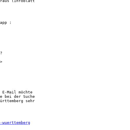
raus (Infoblatt

>

 E-Mail möchte

e bei der Suche

ürttemberg sehr

-wuerttemberg