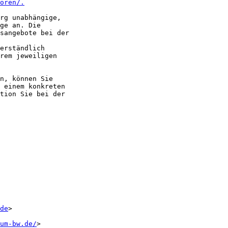
oren/.
rg unabhängige,

ge an. Die

sangebote bei der

erständlich

rem jeweiligen

n, können Sie

 einem konkreten

tion Sie bei der

de
>

um-bw.de/
>
