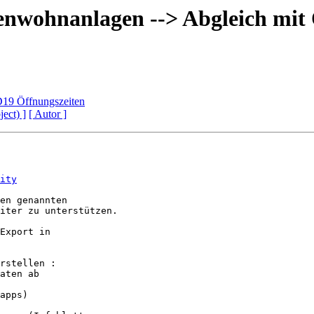
enwohnanlagen --> Abgleich mi
D19 Öffnungszeiten
ject) ]
[ Autor ]
ity
en genannten

iter zu unterstützen.

Export in

rstellen :

aten ab
