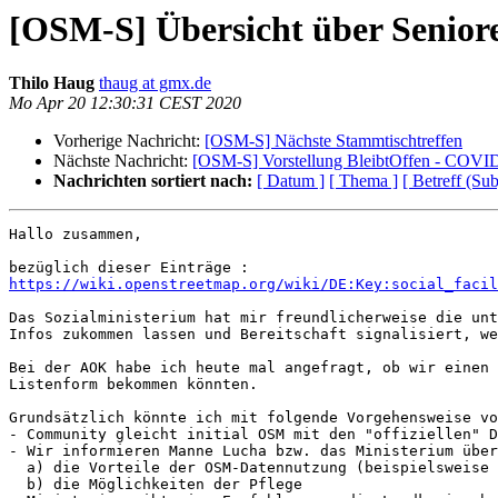
[OSM-S] Übersicht über Senior
Thilo Haug
thaug at gmx.de
Mo Apr 20 12:30:31 CEST 2020
Vorherige Nachricht:
[OSM-S] Nächste Stammtischtreffen
Nächste Nachricht:
[OSM-S] Vorstellung BleibtOffen - COVI
Nachrichten sortiert nach:
[ Datum ]
[ Thema ]
[ Betreff (Sub
Hallo zusammen,

https://wiki.openstreetmap.org/wiki/DE:Key:social_facil
Das Sozialministerium hat mir freundlicherweise die unt
Infos zukommen lassen und Bereitschaft signalisiert, we
Bei der AOK habe ich heute mal angefragt, ob wir einen 
Listenform bekommen könnten.

Grundsätzlich könnte ich mit folgende Vorgehensweise vo
- Community gleicht initial OSM mit den "offiziellen" D
- Wir informieren Manne Lucha bzw. das Ministerium über

  a) die Vorteile der OSM-Datennutzung (beispielsweise apps)

  b) die Möglichkeiten der Pflege
