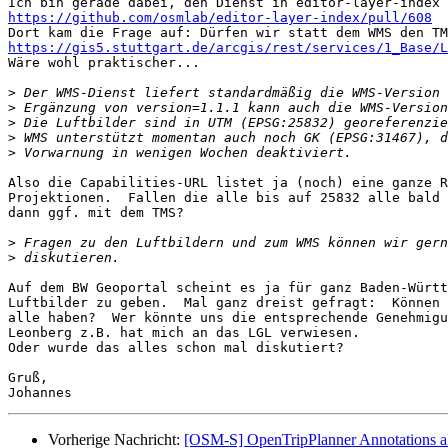
https://github.com/osmlab/editor-layer-index/pull/608
https://gis5.stuttgart.de/arcgis/rest/services/1_Base/L
Wäre wohl praktischer...

>
>
>
>
>
Also die Capabilities-URL listet ja (noch) eine ganze R
Projektionen.  Fallen die alle bis auf 25832 alle bald 
dann ggf. mit dem TMS?

>
>
Auf dem BW Geoportal scheint es ja für ganz Baden-Württ
Luftbilder zu geben.  Mal ganz dreist gefragt:  Können 
alle haben?  Wer könnte uns die entsprechende Genehmigu
Leonberg z.B. hat mich an das LGL verwiesen.

Oder wurde das alles schon mal diskutiert?

Gruß,

Vorherige Nachricht:
[OSM-S] OpenTripPlanner Annotations a