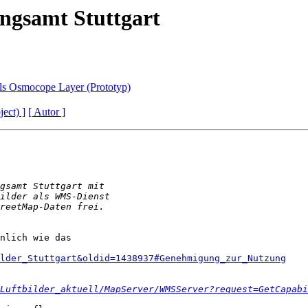
ngsamt Stuttgart
ls Osmocope Layer (Prototyp)
ject) ]
[ Autor ]
nlich wie das 

ilder_Stuttgart&oldid=1438937#Genehmigung_zur_Nutzung
Luftbilder_aktuell/MapServer/WMSServer?request=GetCapabi