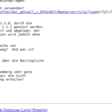
uftbilder_aktuell_c_EPSG3857/MapServer/tile/{zoom
}/{y}/{
eihe von 

weg?  Und was ist 

emberg sehr gute 

wir die nicht 

ng erteilen? 

ls Osmocope Layer (Prototyp)