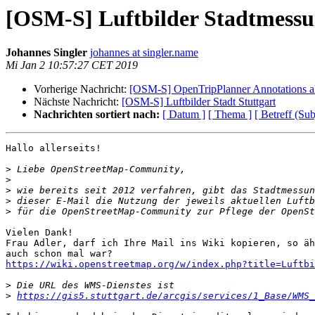
[OSM-S] Luftbilder Stadtmessu
Johannes Singler
johannes at singler.name
Mi Jan 2 10:57:27 CET 2019
Vorherige Nachricht:
[OSM-S] OpenTripPlanner Annotations a
Nächste Nachricht:
[OSM-S] Luftbilder Stadt Stuttgart
Nachrichten sortiert nach:
[ Datum ]
[ Thema ]
[ Betreff (Sub
Hallo allerseits!

>
>
>
>
>
Vielen Dank!

Frau Adler, darf ich Ihre Mail ins Wiki kopieren, so äh
https://wiki.openstreetmap.org/w/index.php?title=Luftb
>
>
https://gis5.stuttgart.de/arcgis/services/1_Base/WMS_