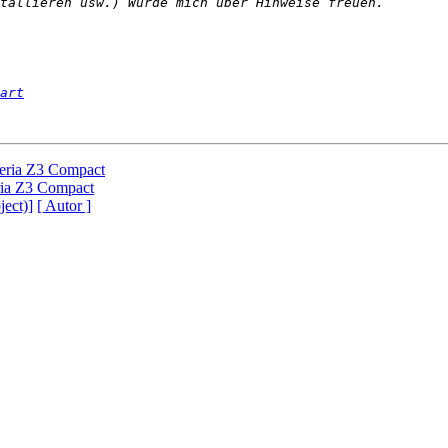
art
ria Z3 Compact
ia Z3 Compact
ject)]
[ Autor ]