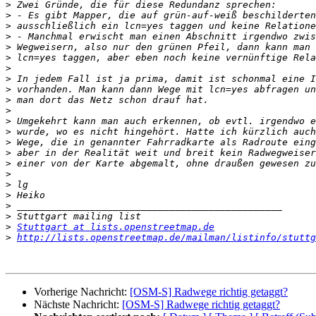
>
>
>
>
>
>
>
>
>
>
>
>
>
>
>
>
>
>
>
>
>
>
Stuttgart at lists.openstreetmap.de
>
http://lists.openstreetmap.de/mailman/listinfo/stuttg
Vorherige Nachricht:
[OSM-S] Radwege richtig getaggt?
Nächste Nachricht:
[OSM-S] Radwege richtig getaggt?