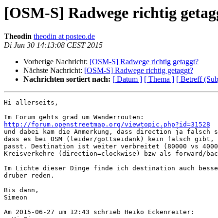
[OSM-S] Radwege richtig getag
Theodin
theodin at posteo.de
Di Jun 30 14:13:08 CEST 2015
Vorherige Nachricht:
[OSM-S] Radwege richtig getaggt?
Nächste Nachricht:
[OSM-S] Radwege richtig getaggt?
Nachrichten sortiert nach:
[ Datum ]
[ Thema ]
[ Betreff (Sub
Hi allerseits,

http://forum.openstreetmap.org/viewtopic.php?id=31528

und dabei kam die Anmerkung, dass direction ja falsch s
dass es bei OSM (leider/gottseidank) kein falsch gibt, 
passt. Destination ist weiter verbreitet (80000 vs 4000
Kreisverkehre (direction=clockwise) bzw als forward/bac
Im Lichte dieser Dinge finde ich destination auch besse
drüber reden.

Bis dann,

Simeon

Am 2015-06-27 um 12:43 schrieb Heiko Eckenreiter:
