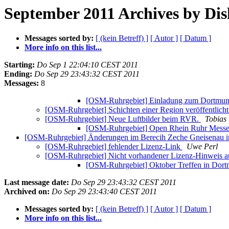
September 2011 Archives by Dis
Messages sorted by:
[ (kein Betreff) ]
[ Autor ]
[ Datum ]
More info on this list...
Starting:
Do Sep 1 22:04:10 CEST 2011
Ending:
Do Sep 29 23:43:32 CEST 2011
Messages:
8
[OSM-Ruhrgebiet] Einladung zum Dortmu
[OSM-Ruhrgebiet] Schichten einer Region veröffentlich
[OSM-Ruhrgebiet] Neue Luftbilder beim RVR.
Tobias
[OSM-Ruhrgebiet] Open Rhein Ruhr Messe
[OSM-Ruhrgebiet] Änderungen im Berecih Zeche Gneisenau 
[OSM-Ruhrgebiet] fehlender Lizenz-Link
Uwe Perl
[OSM-Ruhrgebiet] Nicht vorhandener Lizenz-Hinweis 
[OSM-Ruhrgebiet] Oktober Treffen in Dor
Last message date:
Do Sep 29 23:43:32 CEST 2011
Archived on:
Do Sep 29 23:43:40 CEST 2011
Messages sorted by:
[ (kein Betreff) ]
[ Autor ]
[ Datum ]
More info on this list...