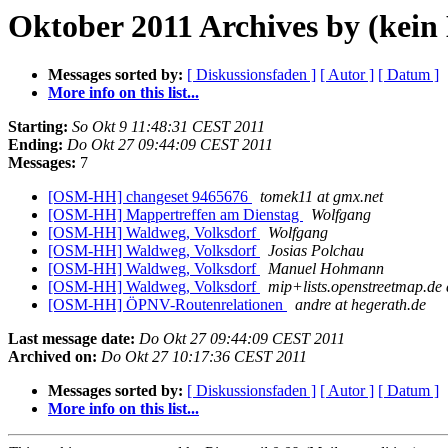
Oktober 2011 Archives by (kein 
Messages sorted by:
[ Diskussionsfaden ]
[ Autor ]
[ Datum ]
More info on this list...
Starting:
So Okt 9 11:48:31 CEST 2011
Ending:
Do Okt 27 09:44:09 CEST 2011
Messages:
7
[OSM-HH] changeset 9465676
tomek11 at gmx.net
[OSM-HH] Mappertreffen am Dienstag
Wolfgang
[OSM-HH] Waldweg, Volksdorf
Wolfgang
[OSM-HH] Waldweg, Volksdorf
Josias Polchau
[OSM-HH] Waldweg, Volksdorf
Manuel Hohmann
[OSM-HH] Waldweg, Volksdorf
mip+lists.openstreetmap.de 
[OSM-HH] ÖPNV-Routenrelationen
andre at hegerath.de
Last message date:
Do Okt 27 09:44:09 CEST 2011
Archived on:
Do Okt 27 10:17:36 CEST 2011
Messages sorted by:
[ Diskussionsfaden ]
[ Autor ]
[ Datum ]
More info on this list...