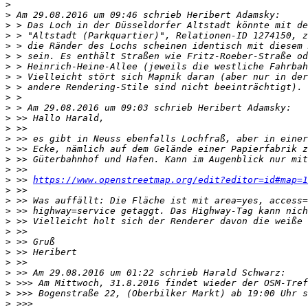
>
>
>
>
>
>
>
>
>
>
>
>
>
>
>
>
>
>
 >> 
https://www.openstreetmap.org/edit?editor=id#map=1
>
>
>
>
>
>
>
>
>
>
>
>