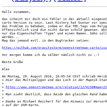
Hallo zusammen,

das scheint mir doch ein Fehler in der aktuell eingeset
carto Version zu sein. Laut History hat Gunnar vor zwei
das Problem zu beheben, indem er die TMC-Tags vom Polyg
Offensichtlich sind die nicht daran schuld gewesen. Akt
nur die Eigenschaften "type" und einen Namen. Imho soll
werden... 

Mag das jemand evtl. in den Bugtracker setzen:

https://github.com/gravitystorm/openstreetmap-carto/iss
Vor morgen komme ich da selber nämlich nicht zu ;-)

Beste Grüße

Alex

Am Montag, 29. August 2016, 10:05:54 CEST schrieb Herib
>
>
>
https://www.openstreetmap.org/relation/1274150#map=15
>
>
>
>
>