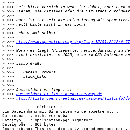
>
>
>
>
>
>
>
>
>
>
 >>> 
http://www.openstreetmap.org/#map=15/51.2222/6.77
>
>
>
>
>
>
>
>
>
>
>
>
 >>> 
Duesseldorf at lists.openstreetmap.de
>
 >>> 
http://lists.openstreetmap.de/mailman/listinfo/du
-------------- nächster Teil --------------

Ein Dateianhang mit Binärdaten wurde abgetrennt...

Dateiname   : nicht verfügbar

Dateityp    : application/pgp-signature

Dateigröße  : 801 bytes

Beschreibung: This is a digitally signed message part.
