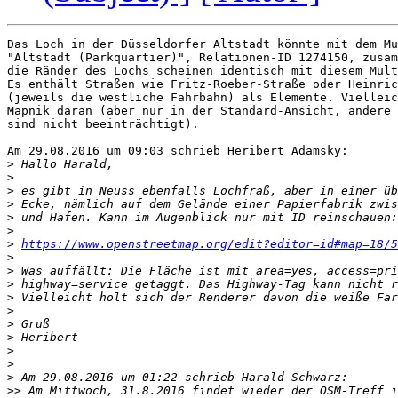
Das Loch in der Düsseldorfer Altstadt könnte mit dem Mu
"Altstadt (Parkquartier)", Relationen-ID 1274150, zusam
die Ränder des Lochs scheinen identisch mit diesem Mult
Es enthält Straßen wie Fritz-Roeber-Straße oder Heinric
(jeweils die westliche Fahrbahn) als Elemente. Vielleic
Mapnik daran (aber nur in der Standard-Ansicht, andere 
sind nicht beeinträchtigt).

Am 29.08.2016 um 09:03 schrieb Heribert Adamsky:

>
>
>
>
>
>
>
https://www.openstreetmap.org/edit?editor=id#map=18/5
>
>
>
>
>
>
>
>
>
>
>>