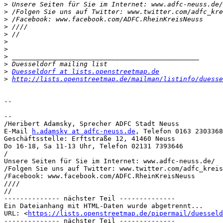
>
>
>
>
>
>
>
>
>
>
Duesseldorf at lists.openstreetmap.de
>
http://lists.openstreetmap.de/mailman/listinfo/duesse
-- 

-- 

/Heribert Adamsky, Sprecher ADFC Stadt Neuss

E-Mail 
h.adamsky at adfc-neuss.de
, Telefon 0163 2303368

Geschäftsstelle: Erftstraße 12, 41460 Neuss

Do 16-18, Sa 11-13 Uhr, Telefon 02131 7393646

/

Unsere Seiten für Sie im Internet: www.adfc-neuss.de/

/Folgen Sie uns auf Twitter: www.twitter.com/adfc_kreis
/Facebook: www.facebook.com/ADFC.RheinKreisNeuss

////

//

-------------- nächster Teil --------------

Ein Dateianhang mit HTML-Daten wurde abgetrennt...

URL: <
https://lists.openstreetmap.de/pipermail/duesseld
-------------- nächster Teil --------------
