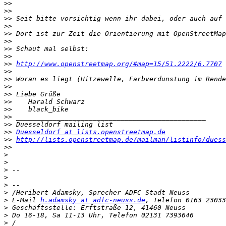
>>
>>
>>
>>
>>
>>
>>
>>
>>
http://www.openstreetmap.org/#map=15/51.2222/6.7707
>>
>>
>>
>>
>>
>>
>>
>>
>>
Duesseldorf at lists.openstreetmap.de
>>
http://lists.openstreetmap.de/mailman/listinfo/duess
>>
>
>
>
>
>
>
>
 E-Mail 
h.adamsky at adfc-neuss.de
>
>
>