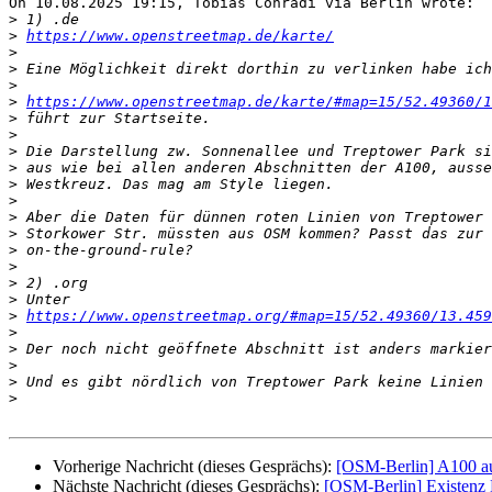
On 10.08.2025 19:15, Tobias Conradi via Berlin wrote:

>
>
https://www.openstreetmap.de/karte/
>
>
>
>
https://www.openstreetmap.de/karte/#map=15/52.49360/1
>
>
>
>
>
>
>
>
>
>
>
>
>
https://www.openstreetmap.org/#map=15/52.49360/13.459
>
>
>
>
>
Vorherige Nachricht (dieses Gesprächs):
[OSM-Berlin] A100 auf
Nächste Nachricht (dieses Gesprächs):
[OSM-Berlin] Existenz