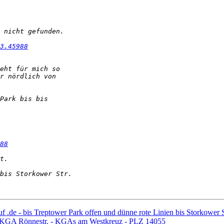
3.45988
88
 .de - bis Treptower Park offen und dünne rote Linien bis Storkower S
 KGA Rönnestr. - KGAs am Westkreuz - PLZ 14055