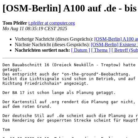
[OSM-Berlin] A100 auf .de - bis
Tom Pfeifer
t.pfeifer at computer.org
Mo Aug 11 08:35:19 CEST 2025
Vorherige Nachricht (dieses Gesprächs):
[OSM-Berlin] A100 auf
Nächste Nachricht (dieses Gesprächs):
[OSM-Berlin] Existenz
Nachrichten sortiert nach:
[ Datum ]
[ Thema ]
[ Betreff (Sub
Den Bauabschnitt 16 (Dreieck Neukölln - Treptow) hatte 
getaggt.

Das entspricht auch der "on-the-ground"-Beobachtung.

Selbst die Lichtsignale sind schon in Betrieb, und auf 
Richtung Friedrichshain" angezeigt.

Der BA 17 ist schon lange als Planung getaggt.

Der Kartenstil auf .org rendert die Planung gar nicht, 
auf dem roten Grund.

Der deutsche Stil auf .de scheint auch die Planung zu r
Das Rendering der gesperrten Strecke scheint für Hauptf
Tom
