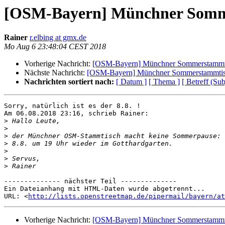
[OSM-Bayern] Münchner Somme
Rainer
r.elbing at gmx.de
Mo Aug 6 23:48:04 CEST 2018
Vorherige Nachricht:
[OSM-Bayern] Münchner Sommerstammti
Nächste Nachricht:
[OSM-Bayern] Münchner Sommerstammtis
Nachrichten sortiert nach:
[ Datum ]
[ Thema ]
[ Betreff (Sub
Sorry, natürlich ist es der 8.8. !

Am 06.08.2018 23:16, schrieb Rainer:

>
>
>
>
>
>
>
-------------- nächster Teil --------------

Ein Dateianhang mit HTML-Daten wurde abgetrennt...

URL: <
http://lists.openstreetmap.de/pipermail/bayern/at
Vorherige Nachricht:
[OSM-Bayern] Münchner Sommerstammti