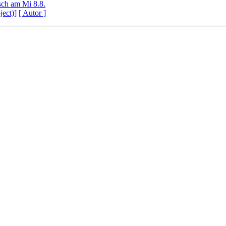
ch am Mi 8.8.
ject)]
[ Autor ]