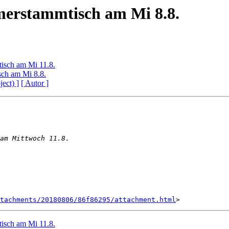
rstammtisch am Mi 8.8.
sch am Mi 11.8.
ch am Mi 8.8.
ject) ]
[ Autor ]
tachments/20180806/86f86295/attachment.html
sch am Mi 11.8.