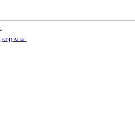
s
ject)]
[ Autor ]