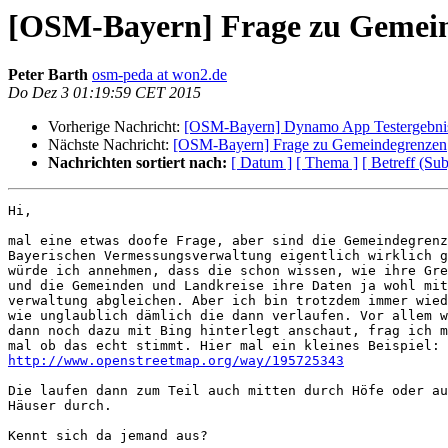
[OSM-Bayern] Frage zu Gemei
Peter Barth
osm-peda at won2.de
Do Dez 3 01:19:59 CET 2015
Vorherige Nachricht:
[OSM-Bayern] Dynamo App Testergebni
Nächste Nachricht:
[OSM-Bayern] Frage zu Gemeindegrenzen
Nachrichten sortiert nach:
[ Datum ]
[ Thema ]
[ Betreff (Sub
Hi,

mal eine etwas doofe Frage, aber sind die Gemeindegrenz
Bayerischen Vermessungsverwaltung eigentlich wirklich g
würde ich annehmen, dass die schon wissen, wie ihre Gre
und die Gemeinden und Landkreise ihre Daten ja wohl mit
verwaltung abgleichen. Aber ich bin trotzdem immer wied
wie unglaublich dämlich die dann verlaufen. Vor allem w
dann noch dazu mit Bing hinterlegt anschaut, frag ich m
http://www.openstreetmap.org/way/195725343
Die laufen dann zum Teil auch mitten durch Höfe oder au
Häuser durch.

Kennt sich da jemand aus?
