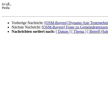
Gruß,

Peda

Vorherige Nachricht:
[OSM-Bayern] Dynamo App Testergebni
Nächste Nachricht:
[OSM-Bayern] Frage zu Gemeindegrenzen
Nachrichten sortiert nach:
[ Datum ]
[ Thema ]
[ Betreff (Sub