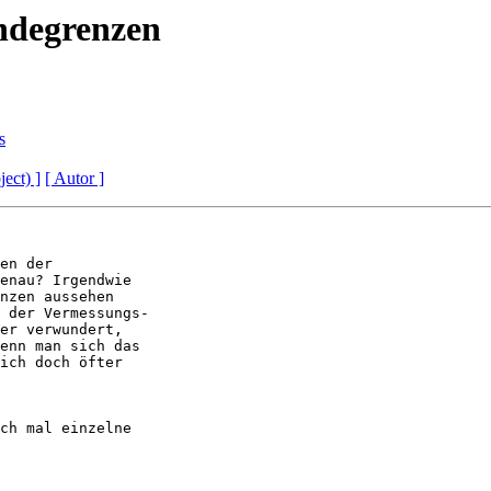
ndegrenzen
s
ject) ]
[ Autor ]
en der

enau? Irgendwie

nzen aussehen

 der Vermessungs-

er verwundert, 

enn man sich das 

ich doch öfter 

ch mal einzelne
