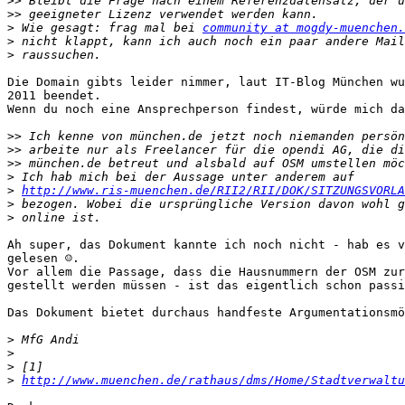
>>
>>
>
 Wie gesagt: frag mal bei 
community at mogdy-muenchen.
>
>
Die Domain gibts leider nimmer, laut IT-Blog München wu
2011 beendet.

Wenn du noch eine Ansprechperson findest, würde mich da
>>
>>
>>
>
>
http://www.ris-muenchen.de/RII2/RII/DOK/SITZUNGSVORLA
>
>
Ah super, das Dokument kannte ich noch nicht - hab es v
gelesen ☺.

Vor allem die Passage, dass die Hausnummern der OSM zur
gestellt werden müssen - ist das eigentlich schon passi
Das Dokument bietet durchaus handfeste Argumentationsmö
>
>
>
>
http://www.muenchen.de/rathaus/dms/Home/Stadtverwalt