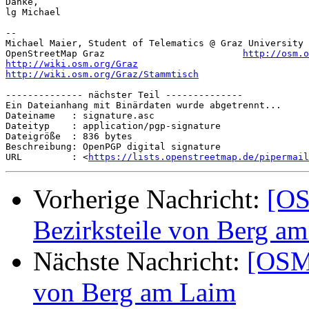
Danke,

lg Michael

-- 

Michael Maier, Student of Telematics @ Graz University 
OpenStreetMap Graz                         
http://osm.o
http://wiki.osm.org/Graz
http://wiki.osm.org/Graz/Stammtisch
-------------- nächster Teil --------------

Ein Dateianhang mit Binärdaten wurde abgetrennt...

Dateiname   : signature.asc

Dateityp    : application/pgp-signature

Dateigröße  : 836 bytes

Beschreibung: OpenPGP digital signature

URL         : <
https://lists.openstreetmap.de/pipermail
Vorherige Nachricht:
[OS
Bezirksteile von Berg a
Nächste Nachricht:
[OSM-
von Berg am Laim