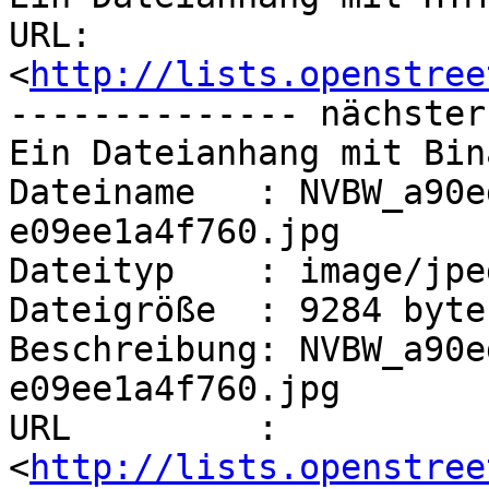
URL: 
<
http://lists.openstree
-------------- nächster
Ein Dateianhang mit Bin
Dateiname   : NVBW_a90e
e09ee1a4f760.jpg

Dateityp    : image/jpeg
Dateigröße  : 9284 bytes
Beschreibung: NVBW_a90e
e09ee1a4f760.jpg

URL         : 
<
http://lists.openstree