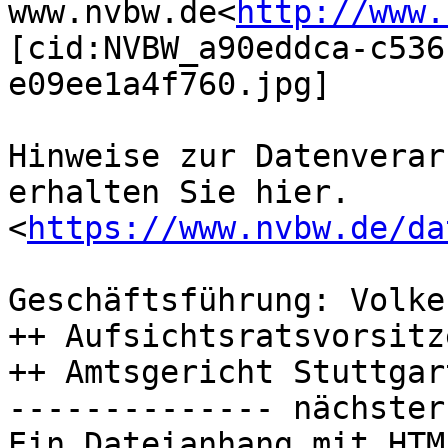
www.nvbw.de<
http://www.
[cid:NVBW_a90eddca-c536
e09ee1a4f760.jpg]

Hinweise zur Datenverar
erhalten Sie hier.
<
https://www.nvbw.de/da
Geschäftsführung: Volke
++ Aufsichtsratsvorsitz
++ Amtsgericht Stuttgar
-------------- nächster
Ein Dateianhang mit HTM