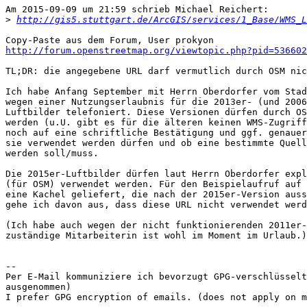
Am 2015-09-09 um 21:59 schrieb Michael Reichert:

>
http://gis5.stuttgart.de/ArcGIS/services/1_Base/WMS_L
http://forum.openstreetmap.org/viewtopic.php?pid=536602
TL;DR: die angegebene URL darf vermutlich durch OSM nic
Ich habe Anfang September mit Herrn Oberdorfer vom Stad
wegen einer Nutzungserlaubnis für die 2013er- (und 2006
Luftbilder telefoniert. Diese Versionen dürfen durch OS
werden (u.U. gibt es für die älteren keinen WMS-Zugriff
noch auf eine schriftliche Bestätigung und ggf. genauer
sie verwendet werden dürfen und ob eine bestimmte Quell
werden soll/muss.

Die 2015er-Luftbilder dürfen laut Herrn Oberdorfer expl
(für OSM) verwendet werden. Für den Beispielaufruf auf 
eine Kachel geliefert, die nach der 2015er-Version auss
gehe ich davon aus, dass diese URL nicht verwendet werd
(Ich habe auch wegen der nicht funktionierenden 2011er-
zuständige Mitarbeiterin ist wohl im Moment im Urlaub.)

-- 

Per E-Mail kommuniziere ich bevorzugt GPG-verschlüsselt
ausgenommen)

I prefer GPG encryption of emails. (does not apply on m