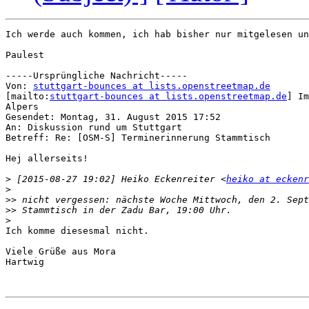
Ich werde auch kommen, ich hab bisher nur mitgelesen un
Paulest

-----Ursprüngliche Nachricht-----

Von: 
stuttgart-bounces at lists.openstreetmap.de
[mailto:
stuttgart-bounces at lists.openstreetmap.de
] Im
Alpers

Gesendet: Montag, 31. August 2015 17:52

An: Diskussion rund um Stuttgart

Betreff: Re: [OSM-S] Terminerinnerung Stammtisch

Hej allerseits!

>
 [2015-08-27 19:02] Heiko Eckenreiter <
heiko at eckenr
>
>>
>>
>
Ich komme diesesmal nicht.

Viele Grüße aus Mora

Hartwig
