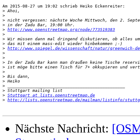
Am 2015-08-27 um 19:02 schrieb Heiko Eckenreiter:

>
>
>
>
>
http://www.openstreetmap.org/node/773519383
>
>
>
>
http://www.spiegel.de/wissenschaft/natur/greenwich-de
>
>
>
>
>
>
>
>
>
>
Stuttgart at lists.openstreetmap.de
>
http://lists.openstreetmap.de/mailman/listinfo/stuttg
Nächste Nachricht:
[OSM