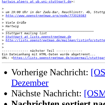
hartwig.alpers at ub.uni-stuttgart.de
>:

>
>
>
http://www.openstreetmap.org/node/773519383
>
>
>
>
>
>
Stuttgart at lists.openstreetmap.de
>
http://lists.openstreetmap.de/mailman/listinfo/stuttg
>
>
-------------- nächster Teil --------------

Ein Dateianhang mit HTML-Daten wurde abgetrennt...

URL: <
https://lists.openstreetmap.de/pipermail/stuttgar
Vorherige Nachricht:
[OS
Dezember
Nächste Nachricht:
[OSM
Nachrichten sortiert na