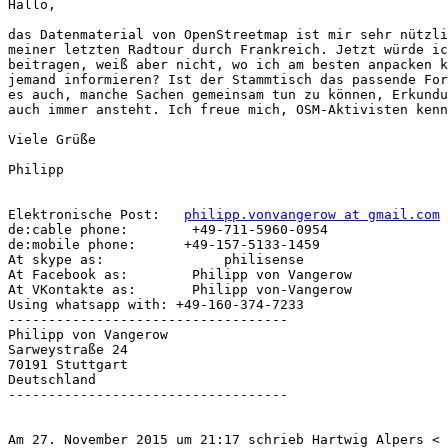
Hallo,

das Datenmaterial von OpenStreetmap ist mir sehr nützli
meiner letzten Radtour durch Frankreich. Jetzt würde ic
beitragen, weiß aber nicht, wo ich am besten anpacken k
jemand informieren? Ist der Stammtisch das passende For
es auch, manche Sachen gemeinsam tun zu können, Erkundu
auch immer ansteht. Ich freue mich, OSM-Aktivisten kenn
Viele Grüße

Philipp

Elektronische Post:   
philipp.vonvangerow at gmail.com
de:cable phone:        +49-711-5960-0954

de:mobile phone:      +49-157-5133-1459

At skype as:               philisense

At Facebook as:        Philipp von Vangerow

At VKontakte as:       Philipp von-Vangerow

Using whatsapp with: +49-160-374-7233

-----------------------------------

Philipp von Vangerow

Sarweystraße 24

70191 Stuttgart

Deutschland

-----------------------------------
