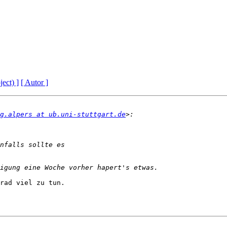
ject) ]
[ Autor ]
g.alpers at ub.uni-stuttgart.de
rad viel zu tun. 
