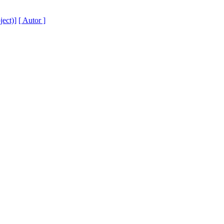
ject)]
[ Autor ]