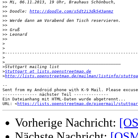
>>
>>
>>
 Doodle: 
http://doodle.com/s5dt2i3dk543anmz
>>
>>
>>
>>
>>
>>
>
>
>
>
>
>
>
Stuttgart at lists.openstreetmap.de
>
http://lists.openstreetmap.de/mailman/listinfo/stuttga
-- 

Sent from my Android phone with K-9 Mail. Please excuse
-------------- nächster Teil --------------

Ein Dateianhang mit HTML-Daten wurde abgetrennt...

URL: <
https://lists.openstreetmap.de/pipermail/stuttgar
Vorherige Nachricht:
[OS
Nächste Nachricht:
[OSM