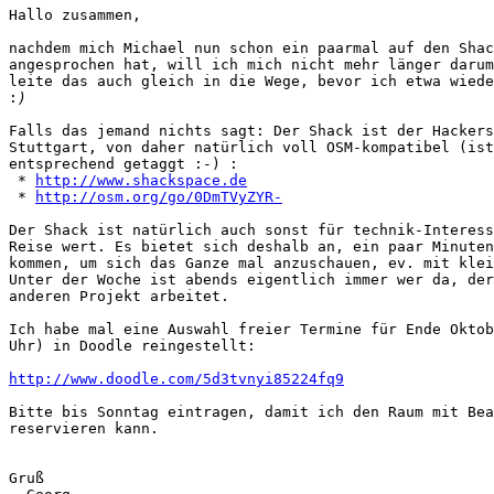
Hallo zusammen,

nachdem mich Michael nun schon ein paarmal auf den Shac
angesprochen hat, will ich mich nicht mehr länger darum
leite das auch gleich in die Wege, bevor ich etwa wiede
:
Falls das jemand nichts sagt: Der Shack ist der Hackers
Stuttgart, von daher natürlich voll OSM-kompatibel (ist
entsprechend getaggt :-) :

 * 
http://www.shackspace.de
 * 
http://osm.org/go/0DmTVyZYR-
Der Shack ist natürlich auch sonst für technik-Interess
Reise wert. Es bietet sich deshalb an, ein paar Minuten
kommen, um sich das Ganze mal anzuschauen, ev. mit klei
Unter der Woche ist abends eigentlich immer wer da, der
anderen Projekt arbeitet.

Ich habe mal eine Auswahl freier Termine für Ende Oktob
Uhr) in Doodle reingestellt:

http://www.doodle.com/5d3tvnyi85224fq9
Bitte bis Sonntag eintragen, damit ich den Raum mit Bea
reservieren kann.

Gruß
