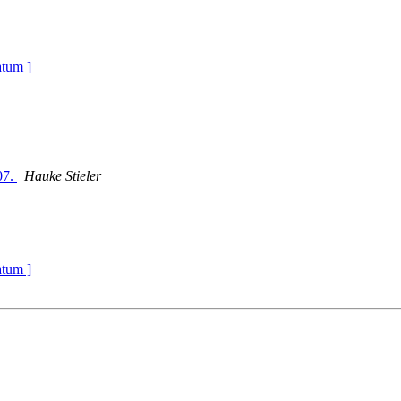
atum ]
07.
Hauke Stieler
atum ]