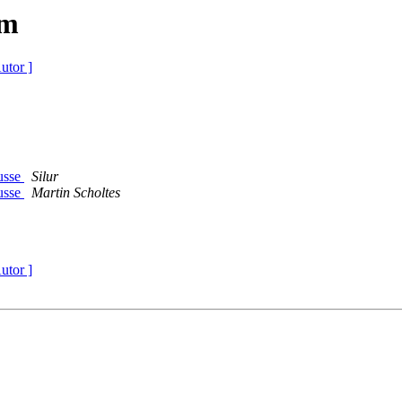
um
utor ]
usse
Silur
usse
Martin Scholtes
utor ]