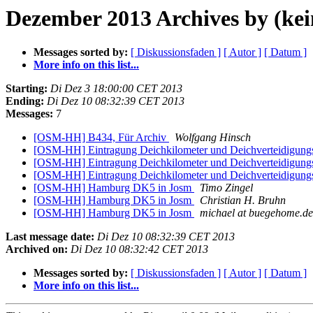
Dezember 2013 Archives by (kei
Messages sorted by:
[ Diskussionsfaden ]
[ Autor ]
[ Datum ]
More info on this list...
Starting:
Di Dez 3 18:00:00 CET 2013
Ending:
Di Dez 10 08:32:39 CET 2013
Messages:
7
[OSM-HH] B434, Für Archiv
Wolfgang Hinsch
[OSM-HH] Eintragung Deichkilometer und Deichverteidigung
[OSM-HH] Eintragung Deichkilometer und Deichverteidigung
[OSM-HH] Eintragung Deichkilometer und Deichverteidigung
[OSM-HH] Hamburg DK5 in Josm
Timo Zingel
[OSM-HH] Hamburg DK5 in Josm
Christian H. Bruhn
[OSM-HH] Hamburg DK5 in Josm
michael at buegehome.de
Last message date:
Di Dez 10 08:32:39 CET 2013
Archived on:
Di Dez 10 08:32:42 CET 2013
Messages sorted by:
[ Diskussionsfaden ]
[ Autor ]
[ Datum ]
More info on this list...