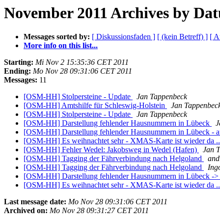
November 2011 Archives by Da
Messages sorted by:
[ Diskussionsfaden ]
[ (kein Betreff) ]
[ A
More info on this list...
Starting:
Mi Nov 2 15:35:36 CET 2011
Ending:
Mo Nov 28 09:31:06 CET 2011
Messages:
11
[OSM-HH] Stolpersteine - Update
Jan Tappenbeck
[OSM-HH] Amtshilfe für Schleswig-Holstein
Jan Tappenbec
[OSM-HH] Stolpersteine - Update
Jan Tappenbeck
[OSM-HH] Darstellung fehlender Hausnummern in Lübeck
J
[OSM-HH] Darstellung fehlender Hausnummern in Lübeck - 
[OSM-HH] Es weihnachtet sehr - XMAS-Karte ist wieder da ..
[OSM-HH] Fehler Wedel: Jakobsweg in Wedel (Hafen)
Jan 
[OSM-HH] Tagging der Fährverbindung nach Helgoland
and
[OSM-HH] Tagging der Fährverbindung nach Helgoland
Ing
[OSM-HH] Darstellung fehlender Hausnummern in Lübeck -> v
[OSM-HH] Es weihnachtet sehr - XMAS-Karte ist wieder da ....
Last message date:
Mo Nov 28 09:31:06 CET 2011
Archived on:
Mo Nov 28 09:31:27 CET 2011