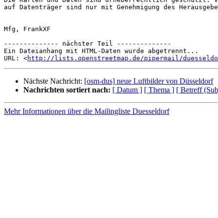
auf Datenträger sind nur mit Genehmigung des Herausgebe
Mfg, FrankXF

-------------- nächster Teil --------------

Ein Dateianhang mit HTML-Daten wurde abgetrennt...

URL: <
http://lists.openstreetmap.de/pipermail/duesseldo
Nächste Nachricht:
[osm-dus] neue Luftbilder von Düsseldorf
Nachrichten sortiert nach:
[ Datum ]
[ Thema ]
[ Betreff (Sub
Mehr Informationen über die Mailingliste Duesseldorf