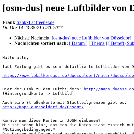
[osm-dus] neue Luftbilder von 
Frank
frankxf at freenet.de
Do Dez 14 23:38:21 CET 2017
Nächste Nachricht:
[osm-dus] neue Luftbilder von Düsseldorf
Nachrichten sortiert nach:
[ Datum ]
[ Thema ]
[ Betreff (Sub
Hallo alle,

laut Zeitung gibt es sehr detaillierte Luftbilder von D
https://www.lokalkompass.de/duesseldorf/natur/duesseldo
Hier der Link zu den Luftbildern: 
http://maps.duesseldo
(Hintergrundkarte -> Luftbild)

http://maps.duesseldorf.de/Gesamt/
Könnte man diese Karten in JOSM einbauen? 

Mir ist schon klar, das man die Daten nicht einfach nut
*Nutzungsbedingungen:*

Die Karten und Daten sind urheberrechtlich geschützt. V