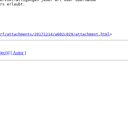
rs erlaubt. 

rf/attachments/20171214/a602c029/attachment.html
ject)]
[ Autor ]