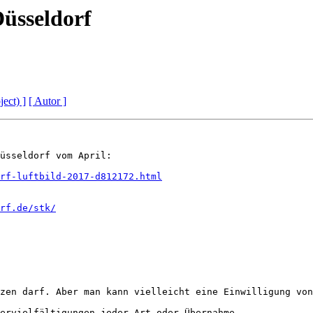
Düsseldorf
ject) ]
[ Autor ]
üsseldorf vom April:

rf-luftbild-2017-d812172.html
rf.de/stk/
zen darf. Aber man kann vielleicht eine Einwilligung von
ervielfältigungen jeder Art oder Übernahme 
