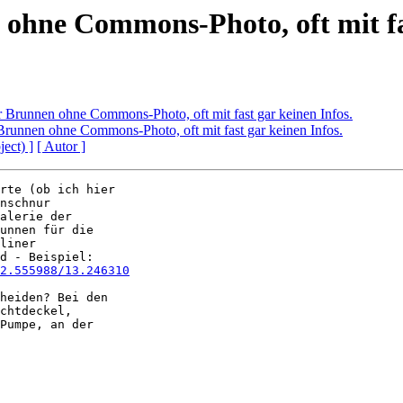
ohne Commons-Photo, oft mit fas
 Brunnen ohne Commons-Photo, oft mit fast gar keinen Infos.
Brunnen ohne Commons-Photo, oft mit fast gar keinen Infos.
ject) ]
[ Autor ]
rte (ob ich hier 

nschnur 

alerie der 

unnen für die 

liner 

2.555988/13.246310
heiden? Bei den 

chtdeckel, 

Pumpe, an der 
