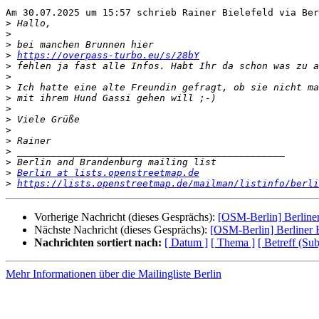
Am 30.07.2025 um 15:57 schrieb Rainer Bielefeld via Ber
>
>
>
>
https://overpass-turbo.eu/s/28bY
>
>
>
>
>
>
>
>
>
>
>
Berlin at lists.openstreetmap.de
>
https://lists.openstreetmap.de/mailman/listinfo/berli
Vorherige Nachricht (dieses Gesprächs):
[OSM-Berlin] Berliner
Nächste Nachricht (dieses Gesprächs):
[OSM-Berlin] Berliner 
Nachrichten sortiert nach:
[ Datum ]
[ Thema ]
[ Betreff (Sub
Mehr Informationen über die Mailingliste Berlin