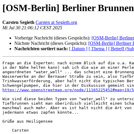
[OSM-Berlin] Berliner Brunnen 
Carsten Segieth
Carsten at Segieth.org
Mi Jul 30 21:06:12 CEST 2025
Vorherige Nachricht (dieses Gesprächs):
[OSM-Berlin] Berliner
Nächste Nachricht (dieses Gesprächs):
[OSM-Berlin] Berliner 
Nachrichten sortiert nach:
[ Datum ]
[ Thema ]
[ Betreff (Sub
Frage an die Experten: nach einem Blick auf die u.a. Ka
in der Nähe helfen kann) sah ich die wie an einer Perle
angeordneten "water_well" ... das scheint eine Brunneng
Wasserwerke an der Bernauer Straße zu sein, also Tiefbr
Trinkwasserförderung, aber halt nicht die typischen Ber
https://www.openstreetmap.org/node/11165225452#map=19/5
Wie sind diese beiden Typen von "water_well" zu untersc
Tiefbrunnen sieht man oberirdisch vielleicht einen Scha
manchmal auch mehr. Aber es ist halt nicht die Art von 
jedermann etwas zapfen könnte...

Grüße aus Heiligensee

    Carsten
