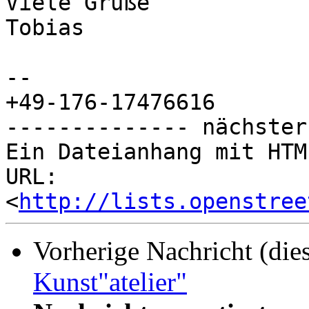
Viele Grüße

Tobias

-- 

+49-176-17476616

-------------- nächster
Ein Dateianhang mit HTM
URL: 
<
http://lists.openstree
Vorherige Nachricht (die
Kunst"atelier"