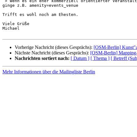
 > Wenn es ein eher kommerziell orientierter Veranstaltungsort ist,> 

ginge z.B. amenity=events_venue

Trifft es wohl noch am Ehesten.

Viele Grüße

Michael

Vorherige Nachricht (dieses Gesprächs):
[OSM-Berlin] Kunst"a
Nächste Nachricht (dieses Gesprächs):
[OSM-Berlin] Mapping-
Nachrichten sortiert nach:
[ Datum ]
[ Thema ]
[ Betreff (Sub
Mehr Informationen über die Mailingliste Berlin