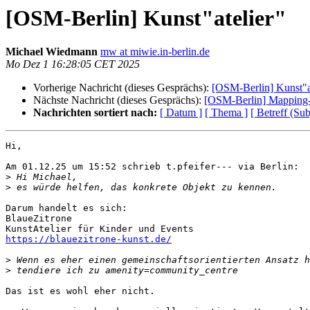
[OSM-Berlin] Kunst"atelier"
Michael Wiedmann
mw at miwie.in-berlin.de
Mo Dez 1 16:28:05 CET 2025
Vorherige Nachricht (dieses Gesprächs):
[OSM-Berlin] Kunst"a
Nächste Nachricht (dieses Gesprächs):
[OSM-Berlin] Mapping-
Nachrichten sortiert nach:
[ Datum ]
[ Thema ]
[ Betreff (Sub
Hi,

Am 01.12.25 um 15:52 schrieb t.pfeifer--- via Berlin:

>
>
Darum handelt es sich:

BlaueZitrone

https://blauezitrone-kunst.de/
>
>
Das ist es wohl eher nicht.
