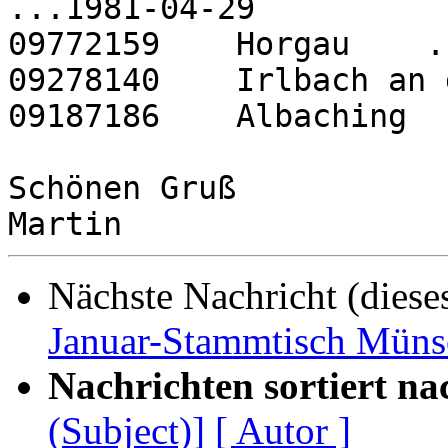
...1981-04-29

09772159    Horgau    .
09278140    Irlbach an 
09187186    Albaching  
Schönen Gruß

Nächste Nachricht (diese
Januar-Stammtisch Müns
Nachrichten sortiert na
(Subject)]
[ Autor ]