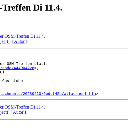
effen Di 11.4.
r OSM-Treffen Di 11.4.
ject) ]
[ Autor ]
er OSM-Treffen statt.

/node/444004228
>,

C)

 Gaststube.

tachments/20230410/5edcf42b/attachment.htm
r OSM-Treffen Di 11.4.
ject)]
[ Autor ]