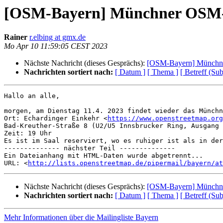
[OSM-Bayern] Münchner OSM-Tr
Rainer
r.elbing at gmx.de
Mo Apr 10 11:59:05 CEST 2023
Nächste Nachricht (dieses Gesprächs):
[OSM-Bayern] Münchne
Nachrichten sortiert nach:
[ Datum ]
[ Thema ]
[ Betreff (Sub
Hallo an alle,

morgen, am Dienstag 11.4. 2023 findet wieder das Münchn
Ort: Echardinger Einkehr <
https://www.openstreetmap.org
Bad-Kreuther-Straße 8 (U2/U5 Innsbrucker Ring, Ausgang 
Zeit: 19 Uhr

Es ist im Saal reserviert, wo es ruhiger ist als in der
-------------- nächster Teil --------------

Ein Dateianhang mit HTML-Daten wurde abgetrennt...

URL: <
http://lists.openstreetmap.de/pipermail/bayern/at
Nächste Nachricht (dieses Gesprächs):
[OSM-Bayern] Münchne
Nachrichten sortiert nach:
[ Datum ]
[ Thema ]
[ Betreff (Sub
Mehr Informationen über die Mailingliste Bayern