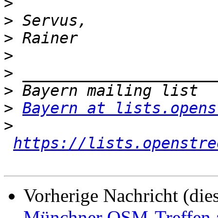
>
>
>
>
>
>
>
Bayern at lists.opens
>
https://lists.openstre
Vorherige Nachricht (die
Münchner OSM-Treffen 