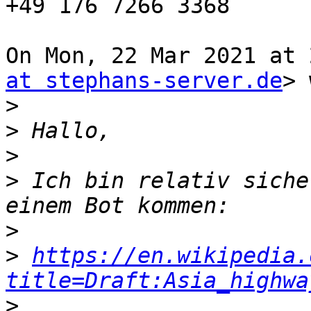
+49 176 7266 3368

On Mon, 22 Mar 2021 at 
at stephans-server.de
> 
>
>
>
>
 Ich bin relativ siche
>
>
https://en.wikipedia.
title=Draft:Asia_highwa
>