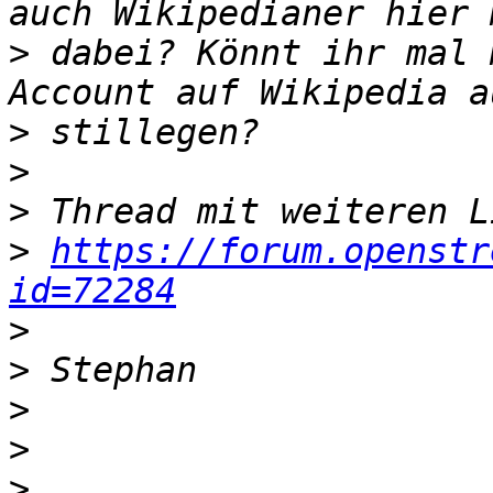
>
 dabei? Könnt ihr mal 
>
>
>
>
https://forum.openstr
id=72284
>
>
>
>
>