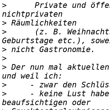
>
      Private und öffe
>
>
      (z. B. Weihnacht
>
>
>
 Der nun mal aktuellen
>
>
     - keine Lust habe