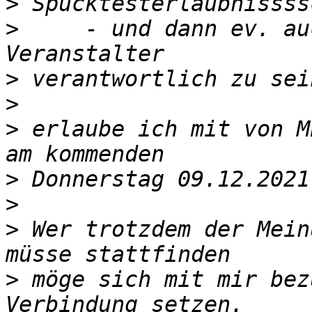
>
>
     - und dann ev. au
>
>
>
 erlaube ich mit von M
>
>
>
 Wer trotzdem der Mein
>
 möge sich mit mir bez