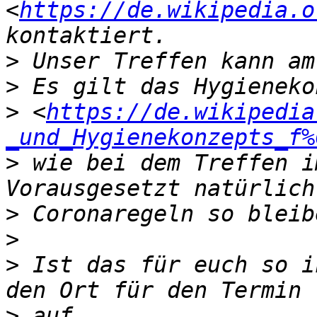
<
https://de.wikipedia.o
>
>
>
 <
https://de.wikipedia
_und_Hygienekonzepts_f%
>
 wie bei dem Treffen i
>
>
>
 Ist das für euch so i
>
 auf 