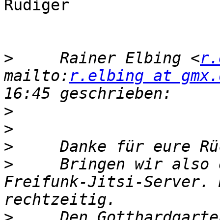
Rüdiger

>
     Rainer Elbing <
r.
mailto:
r.elbing at gmx.
>
>
>
>
     Bringen wir also 
Freifunk-Jitsi-Server. 
>