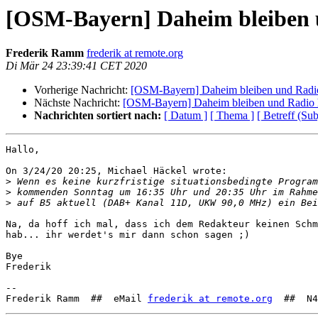
[OSM-Bayern] Daheim bleiben 
Frederik Ramm
frederik at remote.org
Di Mär 24 23:39:41 CET 2020
Vorherige Nachricht:
[OSM-Bayern] Daheim bleiben und Radi
Nächste Nachricht:
[OSM-Bayern] Daheim bleiben und Radio 
Nachrichten sortiert nach:
[ Datum ]
[ Thema ]
[ Betreff (Sub
Hallo,

On 3/24/20 20:25, Michael Häckel wrote:

>
>
>
Na, da hoff ich mal, dass ich dem Redakteur keinen Schm
hab... ihr werdet's mir dann schon sagen ;)

Bye

Frederik

-- 

Frederik Ramm  ##  eMail 
frederik at remote.org