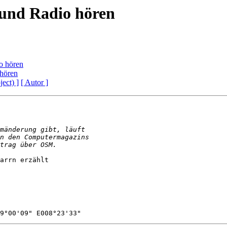
und Radio hören
o hören
hören
ject) ]
[ Autor ]
arrn erzählt
