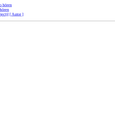
o hören
hören
ject)]
[ Autor ]