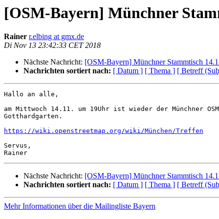
[OSM-Bayern] Münchner Stamm
Rainer
r.elbing at gmx.de
Di Nov 13 23:42:33 CET 2018
Nächste Nachricht:
[OSM-Bayern] Münchner Stammtisch 14.1
Nachrichten sortiert nach:
[ Datum ]
[ Thema ]
[ Betreff (Sub
Hallo an alle,

am Mittwoch 14.11. um 19Uhr ist wieder der Münchner OSM
Gotthardgarten.

https://wiki.openstreetmap.org/wiki/München/Treffen
Servus,

Nächste Nachricht:
[OSM-Bayern] Münchner Stammtisch 14.1
Nachrichten sortiert nach:
[ Datum ]
[ Thema ]
[ Betreff (Sub
Mehr Informationen über die Mailingliste Bayern