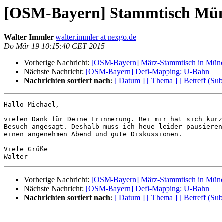
[OSM-Bayern] Stammtisch Mü
Walter Immler
walter.immler at nexgo.de
Do Mär 19 10:15:40 CET 2015
Vorherige Nachricht:
[OSM-Bayern] März-Stammtisch in Münc
Nächste Nachricht:
[OSM-Bayern] Defi-Mapping: U-Bahn
Nachrichten sortiert nach:
[ Datum ]
[ Thema ]
[ Betreff (Sub
Hallo Michael,

vielen Dank für Deine Erinnerung. Bei mir hat sich kurz
Besuch angesagt. Deshalb muss ich heue leider pausieren
einen angenehmen Abend und gute Diskussionen.

Viele Grüße

Vorherige Nachricht:
[OSM-Bayern] März-Stammtisch in Münc
Nächste Nachricht:
[OSM-Bayern] Defi-Mapping: U-Bahn
Nachrichten sortiert nach:
[ Datum ]
[ Thema ]
[ Betreff (Sub