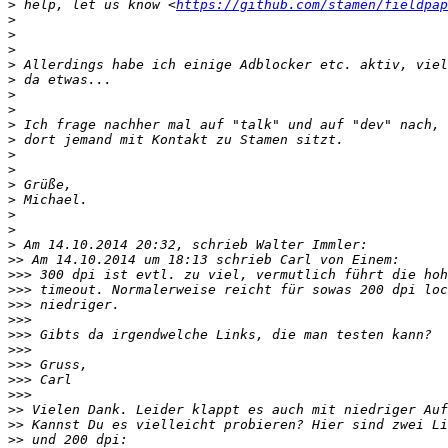
>
 help, let us know <
https://github.com/stamen/fieldpap
>
>
>
>
>
>
>
>
>
>
>
>
>
>
>
>
>>
>>>
>>>
>>>
>>>
>>>
>>>
>>>
>>>
>>>
>>
>>
>>