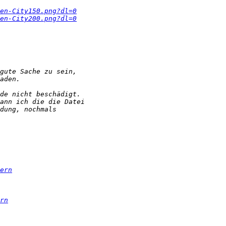
en-City150.png?dl=0
en-City200.png?dl=0
ern
rn