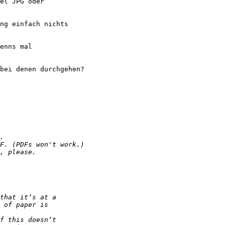
el JPG oder 

ng einfach nichts 

enns mal 

bei denen durchgehen?
