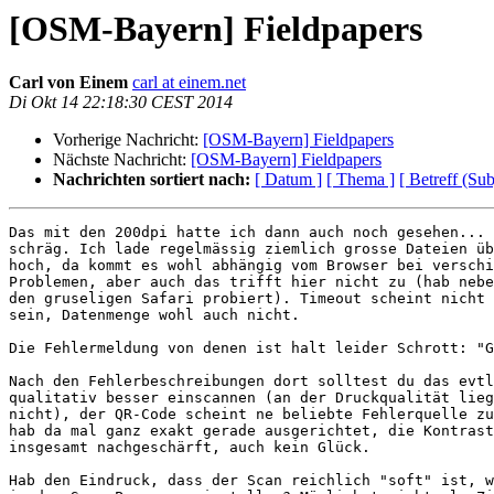
[OSM-Bayern] Fieldpapers
Carl von Einem
carl at einem.net
Di Okt 14 22:18:30 CEST 2014
Vorherige Nachricht:
[OSM-Bayern] Fieldpapers
Nächste Nachricht:
[OSM-Bayern] Fieldpapers
Nachrichten sortiert nach:
[ Datum ]
[ Thema ]
[ Betreff (Sub
Das mit den 200dpi hatte ich dann auch noch gesehen... 
schräg. Ich lade regelmässig ziemlich grosse Dateien üb
hoch, da kommt es wohl abhängig vom Browser bei verschi
Problemen, aber auch das trifft hier nicht zu (hab nebe
den gruseligen Safari probiert). Timeout scheint nicht 
sein, Datenmenge wohl auch nicht.

Die Fehlermeldung von denen ist halt leider Schrott: "G
Nach den Fehlerbeschreibungen dort solltest du das evtl
qualitativ besser einscannen (an der Druckqualität lieg
nicht), der QR-Code scheint ne beliebte Fehlerquelle zu
hab da mal ganz exakt gerade ausgerichtet, die Kontrast
insgesamt nachgeschärft, auch kein Glück.

Hab den Eindruck, dass der Scan reichlich "soft" ist, w