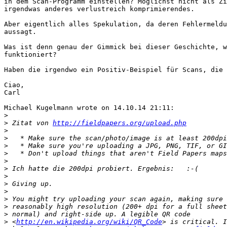
in dem Scan-Programm einstellen? Möglichst nicht als Zi
irgendwas anderes verlustreich komprimierendes.

Aber eigentlich alles Spekulation, da deren Fehlermeldu
aussagt.

Was ist denn genau der Gimmick bei dieser Geschichte, w
funktioniert?

Haben die irgendwo ein Positiv-Beispiel für Scans, die 
Ciao,

Carl

Michael Kugelmann wrote on 14.10.14 21:11:

>
>
 Zitat von 
http://fieldpapers.org/upload.php
>
>
>
>
>
>
>
>
>
>
>
>
>
 <
http://en.wikipedia.org/wiki/QR_Code