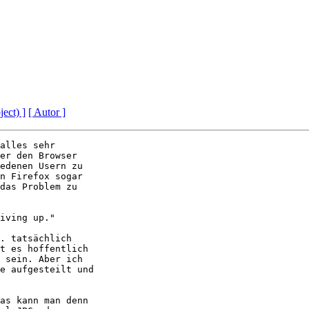
ject) ]
[ Autor ]
alles sehr 

er den Browser 

edenen Usern zu 

n Firefox sogar 

das Problem zu 

iving up."

. tatsächlich 

t es hoffentlich 

 sein. Aber ich 

e aufgesteilt und 

as kann man denn 
