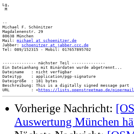
Lg,

 M

-- 

Michael F. Schönitzer

Magdalenenstr. 29

80638 München

Mail: 
michael at schoenitzer.de
Jabber: 
schoenitzer at jabber.ccc.de
Tel: 089/152315 - Mobil: 017657895702

-------------- nächster Teil --------------

Ein Dateianhang mit Binärdaten wurde abgetrennt...

Dateiname   : nicht verfügbar

Dateityp    : application/pgp-signature

Dateigröße  : 181 bytes

Beschreibung: This is a digitally signed message part

URL         : <
https://lists.openstreetmap.de/pipermail
Vorherige Nachricht:
[OS
Auswertung München hä